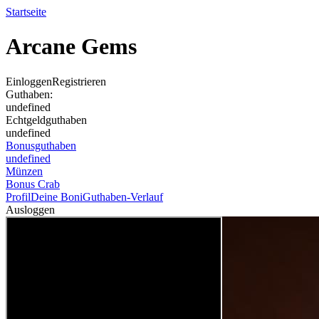
Startseite
Arcane Gems
Einloggen
Registrieren
Guthaben:
undefined
Echtgeldguthaben
undefined
Bonusguthaben
undefined
Münzen
Bonus Crab
Profil
Deine Boni
Guthaben-Verlauf
Ausloggen