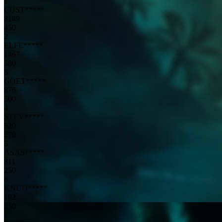
1
CUST*****
3149
450
2
ELFE*****
1467
380
3
GOET*****
876
300
4
STEV*****
520
270
5
ASAS*****
311
250
6
KNUD*****
192
230
7