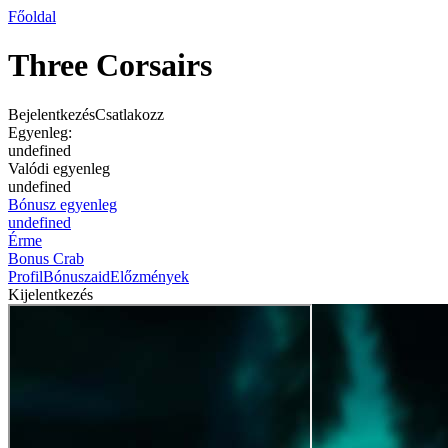
Főoldal
Three Corsairs
Bejelentkezés
Csatlakozz
Egyenleg:
undefined
Valódi egyenleg
undefined
Bónusz egyenleg
undefined
Érme
Bonus Crab
Profil
Bónuszaid
Előzmények
Kijelentkezés