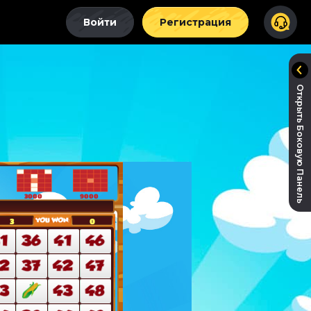
Войти
Регистрация
Открыть Боковую Панель