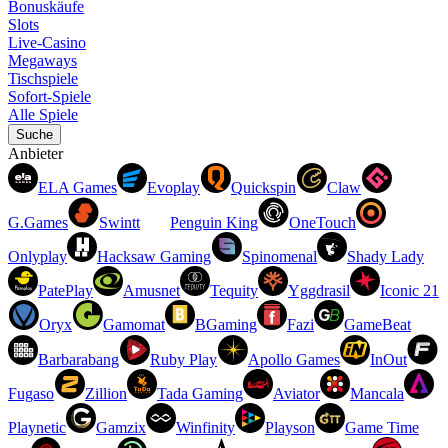
Bonuskäufe
Slots
Live-Casino
Megaways
Tischspiele
Sofort-Spiele
Alle Spiele
Suche
Anbieter
ELA Games
Evoplay
Quickspin
Claw
G.Games
Swintt
Penguin King
OneTouch
Onlyplay
Hacksaw Gaming
Spinomenal
Shady Lady
PatePlay
Amusnet
Tequity
Yggdrasil
Iconic 21
Oryx
Gamomat
BGaming
Fazi
GameBeat
Barbarabang
Ruby Play
Apollo Games
InOut
Fugaso
Zillion
Tada Gaming
Aviator
Mancala
Playnetic
Gamzix
Winfinity
Playson
Game Time