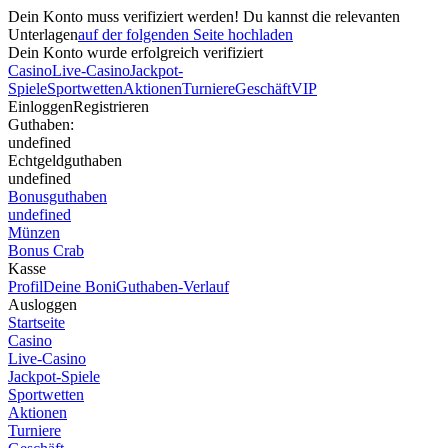
Dein Konto muss verifiziert werden! Du kannst die relevanten
Unterlagen
auf der folgenden Seite hochladen
Dein Konto wurde erfolgreich verifiziert
Casino
Live-Casino
Jackpot-
Spiele
Sportwetten
Aktionen
Turniere
Geschäft
VIP
Einloggen
Registrieren
Guthaben:
undefined
Echtgeldguthaben
undefined
Bonusguthaben
undefined
Münzen
Bonus Crab
Kasse
Profil
Deine Boni
Guthaben-Verlauf
Ausloggen
Startseite
Casino
Live-Casino
Jackpot-Spiele
Sportwetten
Aktionen
Turniere