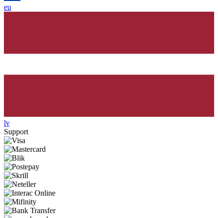
eu
lv
Support