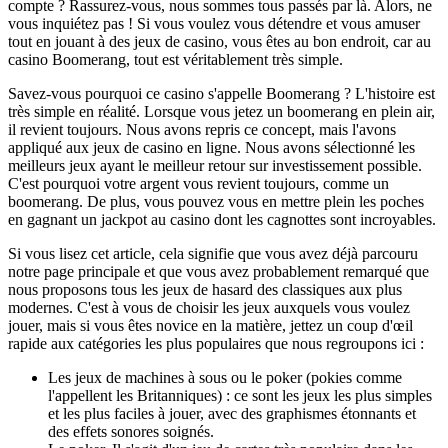
compte ? Rassurez-vous, nous sommes tous passés par là. Alors, ne
vous inquiétez pas ! Si vous voulez vous détendre et vous amuser
tout en jouant à des jeux de casino, vous êtes au bon endroit, car au
casino Boomerang, tout est véritablement très simple.
Savez-vous pourquoi ce casino s'appelle Boomerang ? L'histoire est
très simple en réalité. Lorsque vous jetez un boomerang en plein air,
il revient toujours. Nous avons repris ce concept, mais l'avons
appliqué aux jeux de casino en ligne. Nous avons sélectionné les
meilleurs jeux ayant le meilleur retour sur investissement possible.
C'est pourquoi votre argent vous revient toujours, comme un
boomerang. De plus, vous pouvez vous en mettre plein les poches
en gagnant un jackpot au casino dont les cagnottes sont incroyables.
Si vous lisez cet article, cela signifie que vous avez déjà parcouru
notre page principale et que vous avez probablement remarqué que
nous proposons tous les jeux de hasard des classiques aux plus
modernes. C'est à vous de choisir les jeux auxquels vous voulez
jouer, mais si vous êtes novice en la matière, jettez un coup d'œil
rapide aux catégories les plus populaires que nous regroupons ici :
Les jeux de machines à sous ou le poker (pokies comme
l'appellent les Britanniques) : ce sont les jeux les plus simples
et les plus faciles à jouer, avec des graphismes étonnants et
des effets sonores soignés.