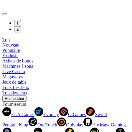
1
2
Top
Nouveau
Populaire
Exclusif
Achats de bonus
Machines à sous
Live Casino
Megaways
Jeux de table
Tous Les Jeux
Tous les Jeux
Rechercher
Fournisseurs
ELA Games
Evoplay
G.Games
Swintt
Penguin King
OneTouch
Onlyplay
Hacksaw Gaming