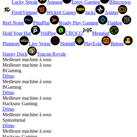
Lucky Streak
Apparat
Enjoy Gaming
Blitzcrown
FreshVintage
Wicked Games
Jacks
Animo
Reel Noise
PittaPlus
Ready Play Gaming
Flatdog
Hold Your Hat
VeliPlay
CROCO
Megafair
Phantom
Live Vegas
Slotmill
PlayEola
Betora
Happy Duck
Toucan Royale
Meilleure machine à sous
Meilleure machine à sous
BGaming
Démo
Meilleure machine à sous
BGaming
Démo
Meilleure machine à sous
Hacksaw Gaming
Démo
Meilleure machine à sous
Spinomenal
Démo
Meilleure machine à sous
Hacksaw Gaming