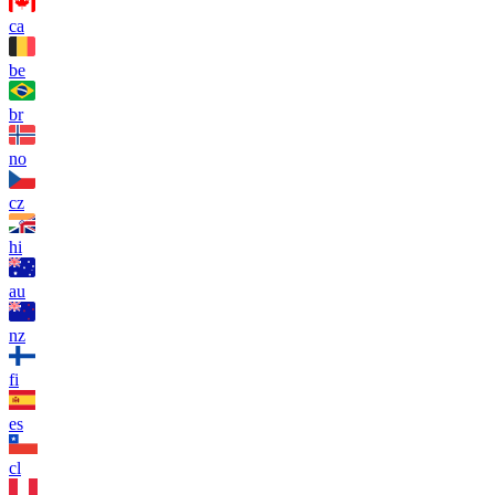
ca
be
br
no
cz
hi
au
nz
fi
es
cl