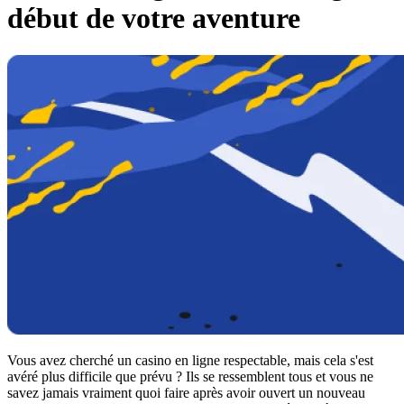
début de votre aventure
Vous avez cherché un casino en ligne respectable, mais cela s'est
avéré plus difficile que prévu ? Ils se ressemblent tous et vous ne
savez jamais vraiment quoi faire après avoir ouvert un nouveau