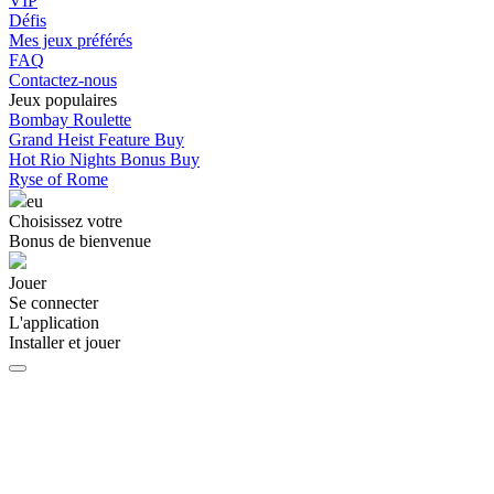
VIP
Défis
Mes jeux préférés
FAQ
Contactez-nous
Jeux populaires
Bombay Roulette
Grand Heist Feature Buy
Hot Rio Nights Bonus Buy
Ryse of Rome
eu
Choisissez votre
Bonus de bienvenue
Jouer
Se connecter
L'application
Installer et jouer
Bonus de bienvenue
100 %
jusqu'à
500 €
+ 200 FS
Inscrivez-vous !