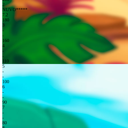
2
NUVO*****
7.2
180
3
-
-
160
4
-
-
110
5
-
-
100
6
-
-
90
7
-
-
80
8