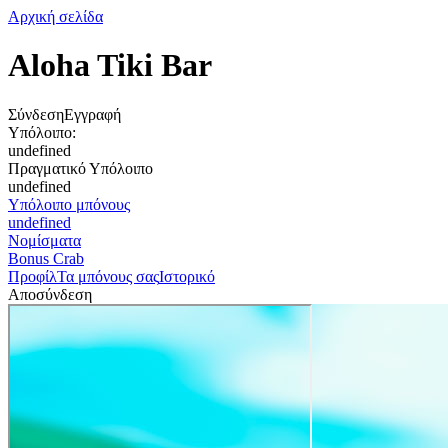
Αρχική σελίδα
Aloha Tiki Bar
Σύνδεση
Εγγραφή
Υπόλοιπο:
undefined
Πραγματικό Υπόλοιπο
undefined
Υπόλοιπο μπόνους
undefined
Νομίσματα
Bonus Crab
Προφίλ
Τα μπόνους σας
Ιστορικό
Αποσύνδεση