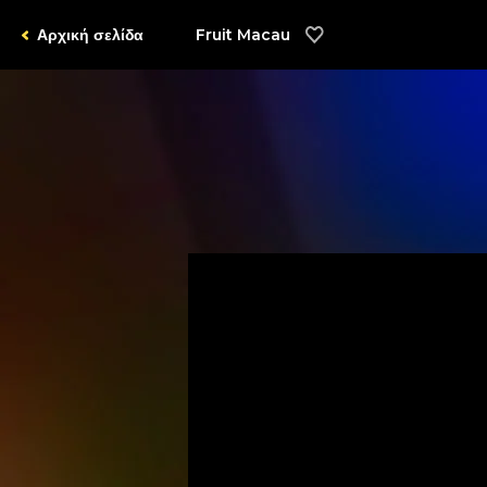
Fruit Macau
Αρχική σελίδα