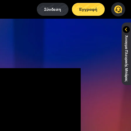
Σύνδεση
Εγγραφή
Άνοιγμα Πλευρικής Μπάρας