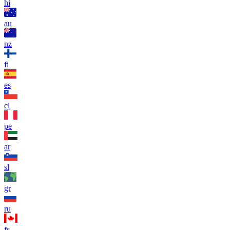
hi
au
nz
fi
es
cl
pe
ar
sl
gr
ru
fr