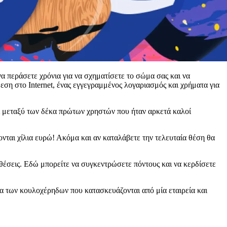
 να περάσετε χρόνια για να σχηματίσετε το σώμα σας και να
δεση στο Internet, ένας εγγεγραμμένος λογαριασμός και χρήματα για
αι μεταξύ των δέκα πρώτων χρηστών που ήταν αρκετά καλοί
ζονται χίλια ευρώ! Ακόμα και αν καταλάβετε την τελευταία θέση θα
 θέσεις. Εδώ μπορείτε να συγκεντρώσετε πόντους και να κερδίσετε
άμα των κουλοχέρηδων που κατασκευάζονται από μία εταιρεία και