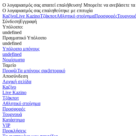
Ο λογαριασμός σας απαιτεί επαλήθευση! Μπορείτε να ανεβάσετε τα
Ο λογαριασμός σας επαληθεύτηκε με επιτυχία
Καζίνο
Live Kazino
Τζάκποτ
Αθλητικό στοίχημα
Προσφορές
Τουρνου
Σύνδεση
Εγγραφή
Υπόλοιπο:
undefined
Πραγματικό Υπόλοιπο
undefined
Υπόλοιπο μπόνους
undefined
Νομίσματα
Ταμείο
Προφίλ
Τα μπόνους σας
Ιστορικό
Αποσύνδεση
Αρχική σελίδα
Καζίνο
Live Kazino
Τζάκποτ
Αθλητικό στοίχημα
Προσφορές
Τουρνουά
Κατάστημα
VIP
Προκλήσεις