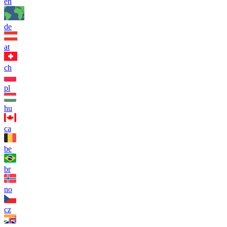
en
de
at
ch
pl
hu
ca
be
br
no
cz