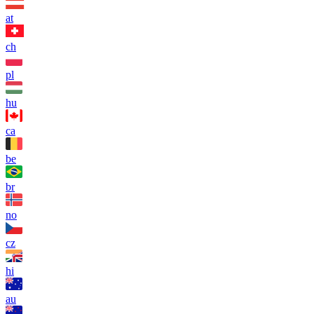
at
ch
pl
hu
ca
be
br
no
cz
hi
au