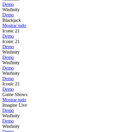
Demo
Winfinity
Demo
Blackjack
Mostrar tudo
Iconic 21
Demo
Iconic 21
Demo
Winfinity
Demo
Winfinity
Demo
Winfinity
Demo
Iconic 21
Demo
Game Shows
Mostrar tudo
Imagine Live
Demo
Winfinity
Demo
Winfinity
Demo