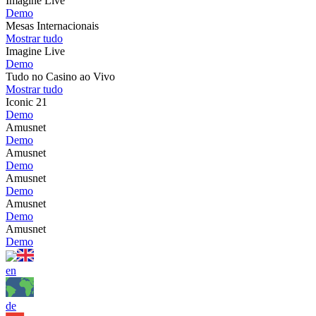
Imagine Live
Demo
Mesas Internacionais
Mostrar tudo
Imagine Live
Demo
Tudo no Casino ao Vivo
Mostrar tudo
Iconic 21
Demo
Amusnet
Demo
Amusnet
Demo
Amusnet
Demo
Amusnet
Demo
Amusnet
Demo
en
de