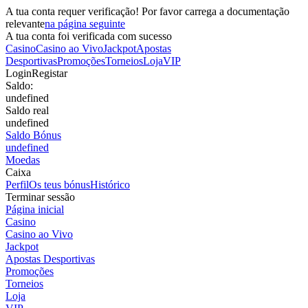
A tua conta requer verificação! Por favor carrega a documentação
relevante
na página seguinte
A tua conta foi verificada com sucesso
Casino
Casino ao Vivo
Jackpot
Apostas
Desportivas
Promoções
Torneios
Loja
VIP
Login
Registar
Saldo:
undefined
Saldo real
undefined
Saldo Bónus
undefined
Moedas
Caixa
Perfil
Os teus bónus
Histórico
Terminar sessão
Página inicial
Casino
Casino ao Vivo
Jackpot
Apostas Desportivas
Promoções
Torneios
Loja