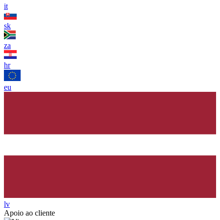
it
sk
za
hr
eu
lv
Apoio ao cliente