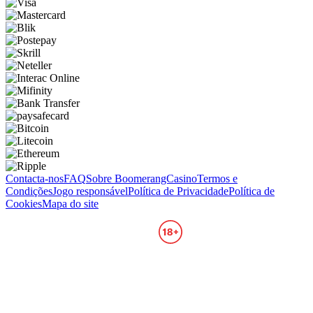
Contacta-nos
FAQ
Sobre BoomerangCasino
Termos e
Condições
Jogo responsável
Política de Privacidade
Política de
Cookies
Mapa do site
Gambling can be addictive. Play responsibly. BoomerangCasino.com only
accepts customers over 18 years of age.
2026 © BoomerangCasino.com All rights reserved.