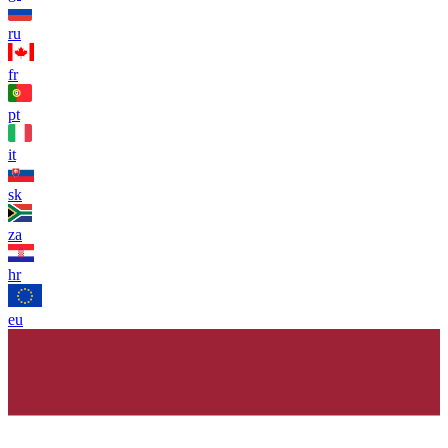
ru
fr
pt
it
sk
za
hr
eu