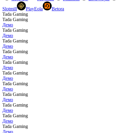
Slotmill
PlayEola
Betora
Tada Gaming
Tada Gaming
Демо
Tada Gaming
Демо
Tada Gaming
Демо
Tada Gaming
Демо
Tada Gaming
Демо
Tada Gaming
Демо
Tada Gaming
Демо
Tada Gaming
Демо
Tada Gaming
Демо
Tada Gaming
Демо
Tada Gaming
Демо