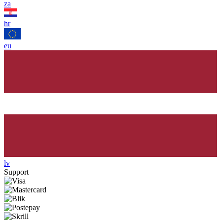
za
hr
eu
lv
Support