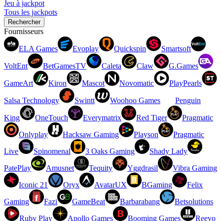
Jeu à jackpot
Tous les jackpots
Rechercher
Fournisseurs
ELA Games
Evoplay
Quickspin
Smartsoft
VoltEnt
BetGamesTV
Caleta
Claw
G.Games
GameArt
Kiron
Mascot
Novomatic
PlayPearls
Salsa Technology
Swintt
Woohoo Games
Penguin
King
OneTouch
Everymatrix
Red Tiger
Pragmatic
Onlyplay
Hacksaw Gaming
Playson
Pragmatic
Live
Spinomenal
3 Oaks Gaming
Shady Lady
PatePlay
Amusnet
Tequity
Yggdrasil
Vibra Gaming
Iconic 21
Oryx
AvatarUX
BGaming
Felix
Gaming
Fazi
GameBeat
Barbarabang
Betsolutions
Ruby Play
Apollo Games
Booming Games
Reevo