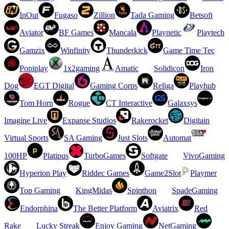
InOut
Fugaso
Zillion
Tada Gaming
Betsoft
Aviator
BF Games
Mancala
Playnetic
Playtech
Gamzix
Winfinity
Thunderkick
Game Time Tec
Popiplay
1x2gaming
Amatic
Solidicon
Iron
Dog
EGT Digital
Gaming Corps
Religa
Playhub
Tom Horn
Rogue
CT Interactive
Galaxsys
Imagine Live
Expanse Studios
Rakerocket
Digitain
Virtual Sports
SA Gaming
Just Slots
Automat
100HP
Platipus
TurboGames
Softgate
VivoGaming
Hyperion Play
Riddec Games
Game2Slot
Playmer
Top Gaming
KingMidas
Spinthon
SpadeGaming
Endorphina
The Better Platform
Aviatrix
Red
Rake
Lucky Streak
Enjoy Gaming
NetGaming