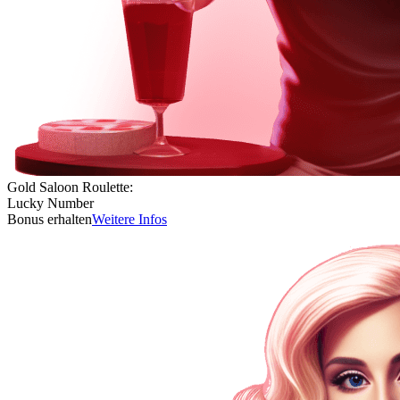
Gold Saloon Roulette:
Lucky Number
Bonus erhalten
Weitere Infos