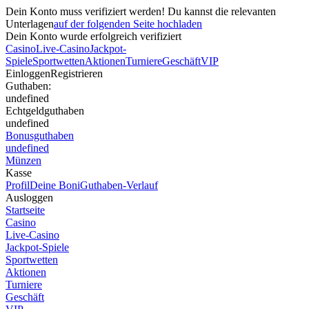
Dein Konto muss verifiziert werden! Du kannst die relevanten
Unterlagen
auf der folgenden Seite hochladen
Dein Konto wurde erfolgreich verifiziert
Casino
Live-Casino
Jackpot-
Spiele
Sportwetten
Aktionen
Turniere
Geschäft
VIP
Einloggen
Registrieren
Guthaben:
undefined
Echtgeldguthaben
undefined
Bonusguthaben
undefined
Münzen
Kasse
Profil
Deine Boni
Guthaben-Verlauf
Ausloggen
Startseite
Casino
Live-Casino
Jackpot-Spiele
Sportwetten
Aktionen
Turniere
Geschäft