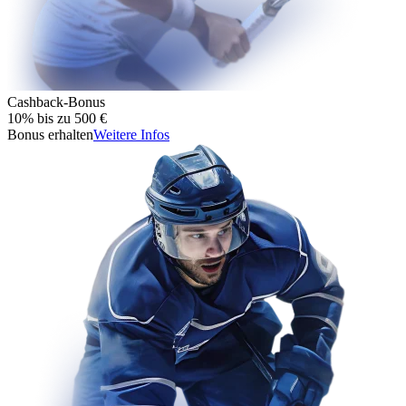
Cashback-Bonus
10% bis zu 500 €
Bonus erhalten
Weitere Infos