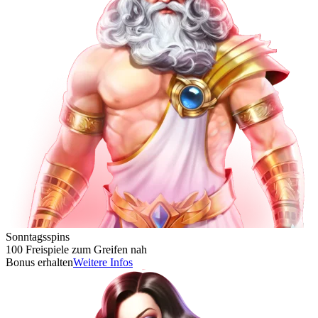
Sonntagsspins
100 Freispiele zum Greifen nah
Bonus erhalten
Weitere Infos