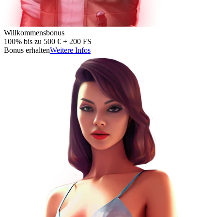
Willkommensbonus
100% bis zu 500 € + 200 FS
Bonus erhalten
Weitere Infos