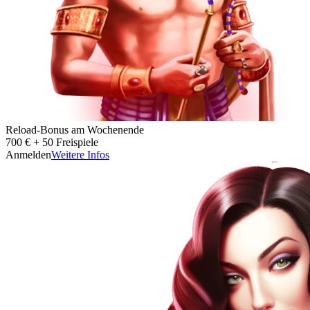
Reload-Bonus am Wochenende
700 € + 50 Freispiele
Anmelden
Weitere Infos