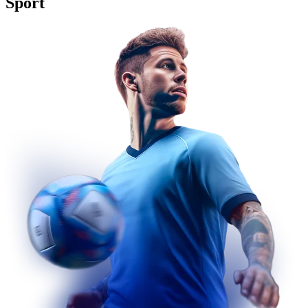
Sport