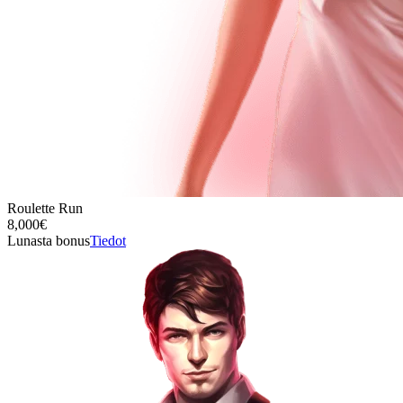
Roulette Run
8,000€
Lunasta bonus
Tiedot