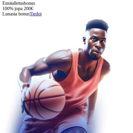
Ensitalletusbonus
100% jopa 200€
Lunasta bonus
Tiedot