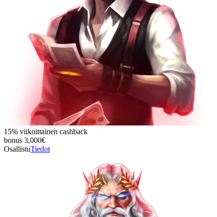
15% viikoittainen cashback
bonus 3,000€
Osallistu
Tiedot