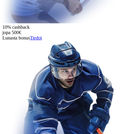
10% cashback
jopa 500€
Lunasta bonus
Tiedot