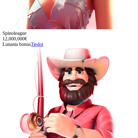
Spinoleague
12,000,000€
Lunasta bonus
Tiedot