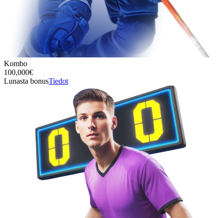
Kombo
100,000€
Lunasta bonus
Tiedot