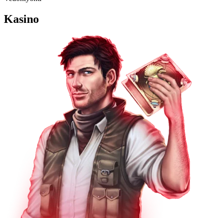
Kasino