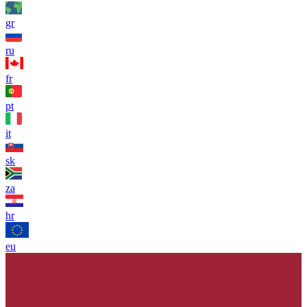
gr
ru
fr
pt
it
sk
za
hr
eu