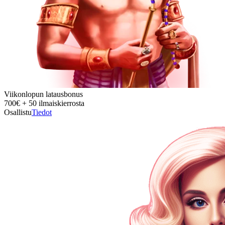
Viikonlopun latausbonus
700€ + 50 ilmaiskierrosta
Osallistu
Tiedot