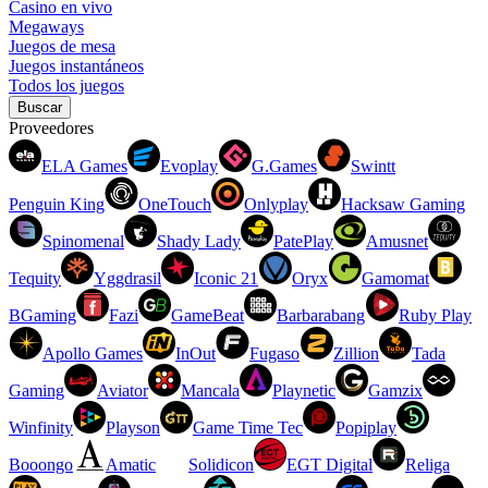
Casino en vivo
Megaways
Juegos de mesa
Juegos instantáneos
Todos los juegos
Buscar
Proveedores
ELA Games
Evoplay
G.Games
Swintt
Penguin King
OneTouch
Onlyplay
Hacksaw Gaming
Spinomenal
Shady Lady
PatePlay
Amusnet
Tequity
Yggdrasil
Iconic 21
Oryx
Gamomat
BGaming
Fazi
GameBeat
Barbarabang
Ruby Play
Apollo Games
InOut
Fugaso
Zillion
Tada
Gaming
Aviator
Mancala
Playnetic
Gamzix
Winfinity
Playson
Game Time Tec
Popiplay
Booongo
Amatic
Solidicon
EGT Digital
Religa