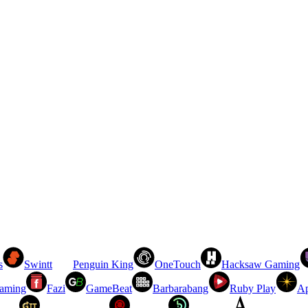
s
Swintt
Penguin King
OneTouch
Hacksaw Gaming
aming
Fazi
GameBeat
Barbarabang
Ruby Play
Ap