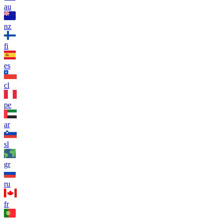
au
nz
fi
es
cl
pe
ar
sl
gr
ru
fr