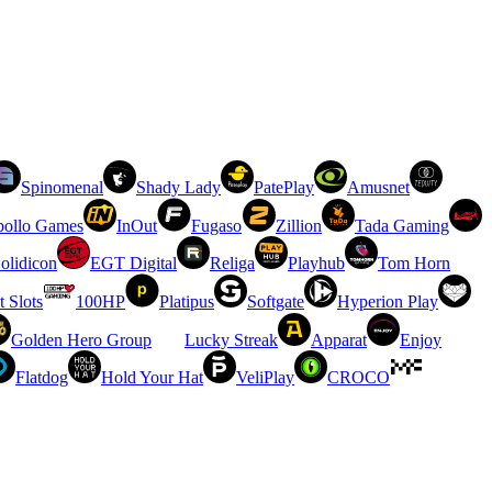
Spinomenal
Shady Lady
PatePlay
Amusnet
ollo Games
InOut
Fugaso
Zillion
Tada Gaming
olidicon
EGT Digital
Religa
Playhub
Tom Horn
t Slots
100HP
Platipus
Softgate
Hyperion Play
Golden Hero Group
Lucky Streak
Apparat
Enjoy
Flatdog
Hold Your Hat
VeliPlay
CROCO