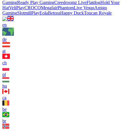
Gaming
Ready Play Gaming
Creedroomz Live
Flatdog
Hold Your
Hat
VeliPlay
CROCO
Megafair
Phantom
Live Vegas
Amigo
Gaming
Slotmill
PlayEola
Betora
Happy Duck
Toucan Royale
en
de
at
ch
pl
hu
ca
be
br