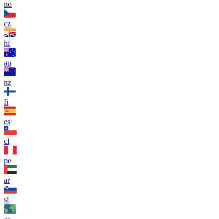
no
cz
hi
au
nz
fi
es
cl
pe
ar
sl