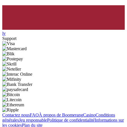
lv
Support
Contactez nous
FAQ
À propos de BoomerangCasino
Conditions
générales
Jeu responsable
Politique de confidentialité
Informations sur
les cookies
Plan du site