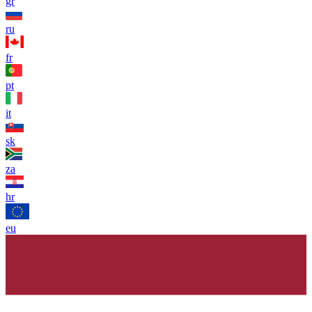
gr
ru
fr
pt
it
sk
za
hr
eu