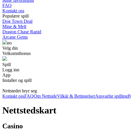
Mine favorittspill
FAQ
Kontakt oss
Populære spill
Dog Town Deal
Mine & Melt
Dragon Chase Rapid
Arcane Gems
no
Velg din
Velkomstbonus
Spill
Logg inn
App
Installer og spill
Nettstedet bryr seg
Kontakt oss
FAQ
Om Nettside
Vilkår & Betingelser
Ansvarlig spilling
P
Nettstedskart
Casino