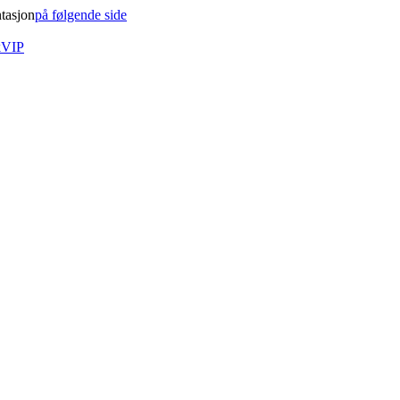
tasjon
på følgende side
k
VIP