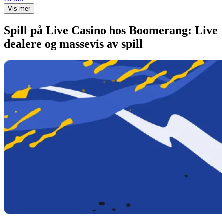
Vis mer
Spill på Live Casino hos Boomerang: Live
dealere og massevis av spill