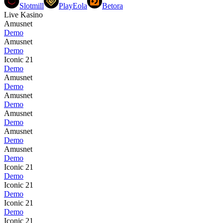
Slotmill
PlayEola
Betora
Live Kasino
Amusnet
Demo
Amusnet
Demo
Iconic 21
Demo
Amusnet
Demo
Amusnet
Demo
Amusnet
Demo
Amusnet
Demo
Amusnet
Demo
Iconic 21
Demo
Iconic 21
Demo
Iconic 21
Demo
Iconic 21