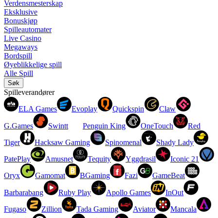
Verdensmesterskap
Eksklusive
Bonuskjøp
Spilleautomater
Live Сasino
Megaways
Bordspill
Øyeblikkelige spill
Alle Spill
Søk
Spilleverandører
ELA Games
Evoplay
Quickspin
Claw
G.Games
Swintt
Penguin King
OneTouch
Red
Tiger
Hacksaw Gaming
Spinomenal
Shady Lady
PatePlay
Amusnet
Tequity
Yggdrasil
Iconic 21
Oryx
Gamomat
BGaming
Fazi
GameBeat
Barbarabang
Ruby Play
Apollo Games
InOut
Fugaso
Zillion
Tada Gaming
Aviator
Mancala