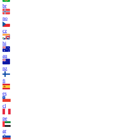
br
no
cz
hi
au
nz
fi
es
cl
pe
ar