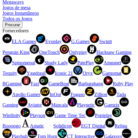
Megaways
Jogos de mesa
Jogos Instantâneos
Todos os Jogos
Procurar
Fornecedores
ELA Games
Evoplay
G.Games
Swintt
Penguin King
OneTouch
Onlyplay
Hacksaw Gaming
Spinomenal
Shady Lady
PatePlay
Amusnet
Tequity
Yggdrasil
Iconic 21
Oryx
Gamomat
BGaming
Fazi
GameBeat
Barbarabang
Ruby Play
Apollo Games
InOut
Fugaso
Zillion
Tada
Gaming
Aviator
Mancala
Playnetic
Gamzix
Winfinity
Playson
Game Time Tec
Popiplay
Booongo
Amatic
Solidicon
EGT Digital
Religa
Playhub
Tom Horn
CT Interactive
Galaxsys