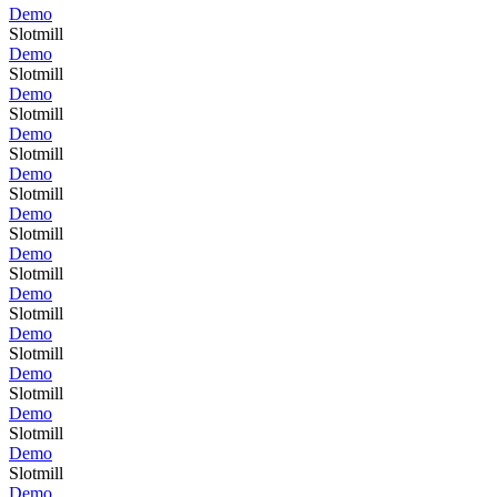
Demo
Slotmill
Demo
Slotmill
Demo
Slotmill
Demo
Slotmill
Demo
Slotmill
Demo
Slotmill
Demo
Slotmill
Demo
Slotmill
Demo
Slotmill
Demo
Slotmill
Demo
Slotmill
Demo
Slotmill
Demo