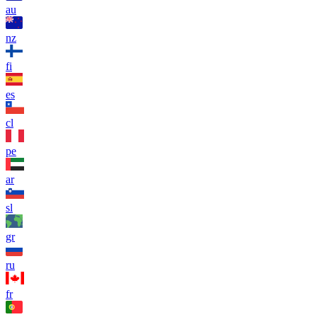
au
nz
fi
es
cl
pe
ar
sl
gr
ru
fr