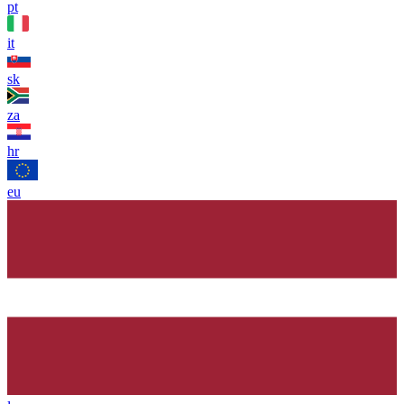
pt
it
sk
za
hr
eu