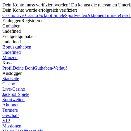
Dein Konto muss verifiziert werden! Du kannst die relevanten Unterl
Dein Konto wurde erfolgreich verifiziert
Casino
Live-Casino
Jackpot-Spiele
Sportwetten
Aktionen
Turniere
Gesch
Einloggen
Registrieren
Guthaben:
undefined
Echtgeldguthaben
undefined
Bonusguthaben
undefined
Münzen
Kasse
Profil
Deine Boni
Guthaben-Verlauf
Ausloggen
Startseite
Casino
Live-Casino
Jackpot-Spiele
Sportwetten
Aktionen
Turniere
Geschäft
VIP
Missionen