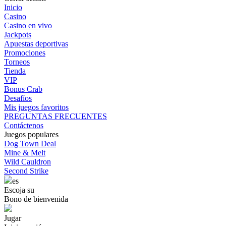
Inicio
Casino
Casino en vivo
Jackpots
Apuestas deportivas
Promociones
Torneos
Tienda
VIP
Bonus Crab
Desafíos
Mis juegos favoritos
PREGUNTAS FRECUENTES
Contáctenos
Juegos populares
Dog Town Deal
Mine & Melt
Wild Cauldron
Second Strike
es
Escoja su
Bono de bienvenida
Jugar