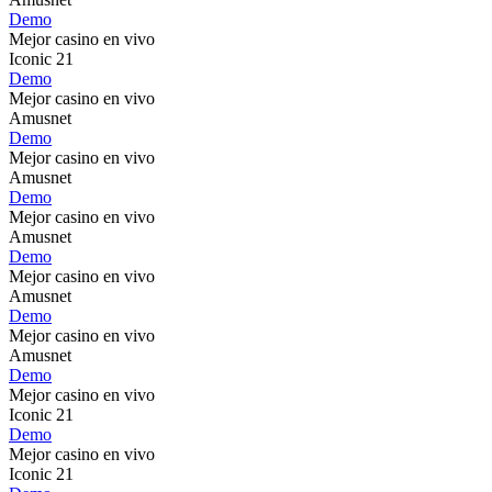
Demo
Mejor casino en vivo
Iconic 21
Demo
Mejor casino en vivo
Amusnet
Demo
Mejor casino en vivo
Amusnet
Demo
Mejor casino en vivo
Amusnet
Demo
Mejor casino en vivo
Amusnet
Demo
Mejor casino en vivo
Amusnet
Demo
Mejor casino en vivo
Iconic 21
Demo
Mejor casino en vivo
Iconic 21