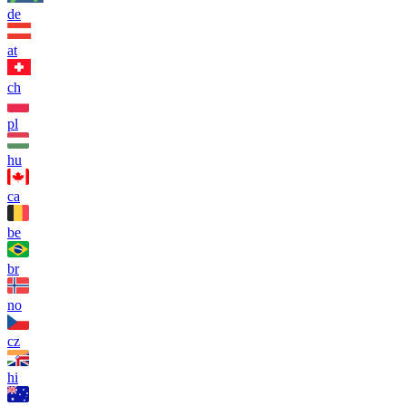
de
at
ch
pl
hu
ca
be
br
no
cz
hi