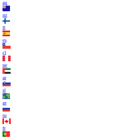
au
nz
fi
es
cl
pe
ar
sl
gr
ru
fr