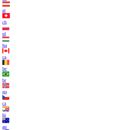
at
ch
pl
hu
ca
be
br
no
cz
hi
au