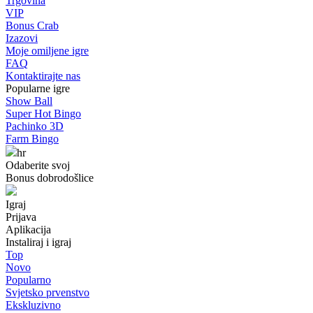
Trgovina
VIP
Bonus Crab
Izazovi
Moje omiljene igre
FAQ
Kontaktirajte nas
Popularne igre
Show Ball
Super Hot Bingo
Pachinko 3D
Farm Bingo
hr
Odaberite svoj
Bonus dobrodošlice
Igraj
Prijava
Aplikacija
Instaliraj i igraj
Top
Novo
Popularno
Svjetsko prvenstvo
Ekskluzivno