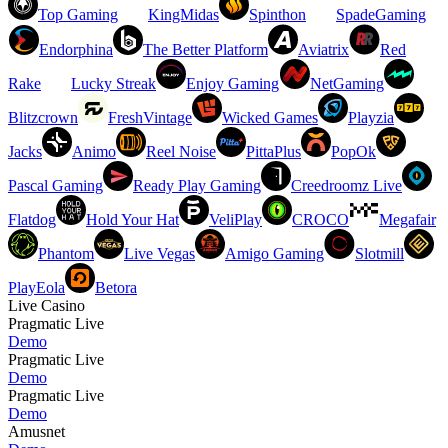
Top Gaming
KingMidas
Spinthon
SpadeGaming
Endorphina
The Better Platform
Aviatrix
Red
Rake
Lucky Streak
Enjoy Gaming
NetGaming
Blitzcrown
FreshVintage
Wicked Games
Playzia
Jacks
Animo
Reel Noise
PittaPlus
PopOk
Pascal Gaming
Ready Play Gaming
Creedroomz Live
Flatdog
Hold Your Hat
VeliPlay
CROCO
Megafair
Phantom
Live Vegas
Amigo Gaming
Slotmill
PlayEola
Betora
Live Casino
Pragmatic Live
Demo
Pragmatic Live
Demo
Pragmatic Live
Demo
Amusnet