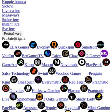
Kupnje bonusa
Slotovi
Live casino
Megaways
Stolne igre
Instant igre
Sve igre
Pretraživanj
Pružatelji igara
ELA Games
Evoplay
Quickspin
Smartsoft
VoltEnt
BetGamesTV
Caleta
Claw
G.Games
GameArt
Kiron
Mascot
Novomatic
PlayPearls
Salsa Technology
Swintt
Woohoo Games
Penguin
King
OneTouch
Everymatrix
Red Tiger
Pragmatic
Onlyplay
Hacksaw Gaming
Playson
Pragmatic
Live
Spinomenal
3 Oaks Gaming
Shady Lady
PatePlay
Amusnet
Tequity
Yggdrasil
Vibra Gaming