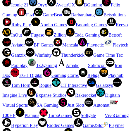
Iconic 21
Oryx
AvatarUX
BGaming
Felix
Gaming
Fazi
GameBeat
Barbarabang
Betsolutions
Ruby Play
Apollo Games
Booming Games
Reevo
InOut
Fugaso
Zillion
Tada Gaming
Betsoft
Aviator
BF Games
Mancala
Playnetic
Playtech
Gamzix
Winfinity
Thunderkick
Game Time Tec
Popiplay
1x2gaming
Amatic
Solidicon
Iron
Dog
EGT Digital
Gaming Corps
Religa
Playhub
Tom Horn
Rogue
CT Interactive
Galaxsys
Imagine Live
Expanse Studios
Rakerocket
Digitain
Virtual Sports
SA Gaming
Just Slots
Automat
100HP
Platipus
TurboGames
Softgate
VivoGaming
Hyperion Play
Riddec Games
Game2Slot
Playmer