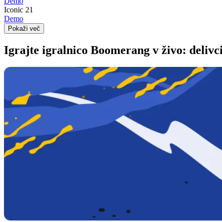
Demo
Iconic 21
Demo
Pokaži več
Igrajte igralnico Boomerang v živo: delivci 