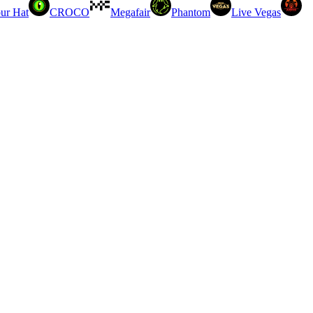
ur Hat
CROCO
Megafair
Phantom
Live Vegas