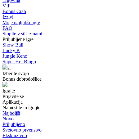
Trgovina
VIP
Bonus Crab
Izzivi
Moje najljubše igre
FAQ
Stopite v stik z nami
Priljubljene igre
Show Ball
Lucky K
Jungle Keno
Super Hot Bingo
sl
Izberite svojo
Bonus dobrodošlice
Igrajte
Prijavite se
Aplikacija
Namestite in igrajte
Najboljši
Novo
Priljubljeno
Svetovno prvenstvo
Ekskluzivno