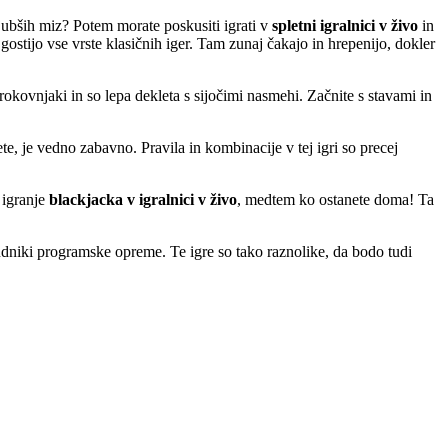
ljubših miz? Potem morate poskusiti igrati v
spletni igralnici v živo
in
n gostijo vse vrste klasičnih iger. Tam zunaj čakajo in hrepenijo, dokler
trokovnjaki in so lepa dekleta s sijočimi nasmehi. Začnite s stavami in
te, je vedno zabavno. Pravila in kombinacije v tej igri so precej
 igranje
blackjacka v igralnici v živo
, medtem ko ostanete doma! Ta
udniki programske opreme. Te igre so tako raznolike, da bodo tudi