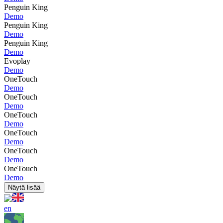
Penguin King
Demo
Penguin King
Demo
Penguin King
Demo
Evoplay
Demo
OneTouch
Demo
OneTouch
Demo
OneTouch
Demo
OneTouch
Demo
OneTouch
Demo
OneTouch
Demo
Näytä lisää
en