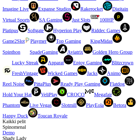
Imagine Live
Expanse Studios
Rakerocket
Digitain
Virtual Sports
SA Gaming
Just Slots
100HP
Platipus
Softgate
Hyperion Play
Riddec Games
Game2Slot
Playmer
Top Gaming
KingMidas
Spinthon
SpadeGaming
Aviatrix
Golden Hero Group
Lucky Streak
Apparat
Enjoy Gaming
Blitzcrown
FreshVintage
Wicked Games
Jacks
Animo
Reel Noise
PittaPlus
Ready Play Gaming
Flatdog
Hold Your Hat
VeliPlay
CROCO
Megafair
Phantom
Live Vegas
Slotmill
PlayEola
Betora
Happy Duck
Toucan Royale
Kaikki pelit
Spinomenal
Demo
Shady Lady