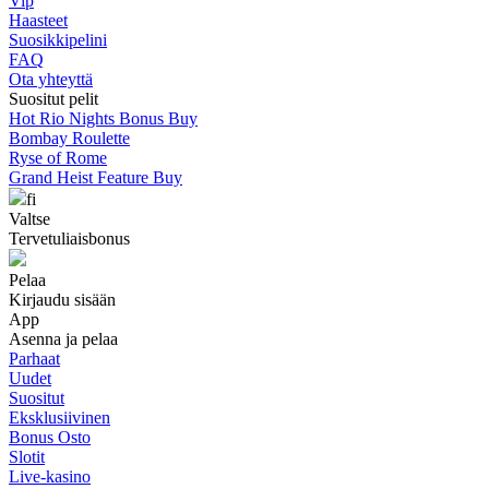
Vip
Haasteet
Suosikkipelini
FAQ
Ota yhteyttä
Suositut pelit
Hot Rio Nights Bonus Buy
Bombay Roulette
Ryse of Rome
Grand Heist Feature Buy
fi
Valtse
Tervetuliaisbonus
Pelaa
Kirjaudu sisään
App
Asenna ja pelaa
Parhaat
Uudet
Suositut
Eksklusiivinen
Bonus Osto
Slotit
Live-kasino