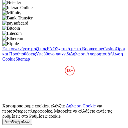
Επικοινωνήστε μαζί μας
FAQ
Σχετικά με το BoomerangCasino
Όροι
και Προϋποθέσεις
Υπεύθυνο παιχνίδι
Δήλωση Απορρήτου
Δήλωση
Cookie
Sitemap
Gambling can be addictive. Play responsibly. BoomerangCasino.com only
accepts customers over 18 years of age.
2026 © BoomerangCasino.com All rights reserved.
Χρησιμοποιούμε cookies, ελέγξτε
Δήλωση Cookie
για
περισσότερες πληροφορίες. Μπορείτε να αλλάξετε αυτές τις
ρυθμίσεις στο
Ρυθμίσεις cookie
Αποδοχή όλων