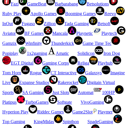
Fazi
GameBeat
Barbarabang
Betsolutions
Ruby Play
Apollo Games
Booming Games
Reevo
InOut
Fugaso
Zillion
Tada Gaming
Betsoft
Aviator
BF Games
Mancala
Playnetic
Playtech
Gamzix
Winfinity
Thunderkick
Game Time Tec
Popiplay
1x2gaming
Amatic
Solidicon
Iron Dog
EGT Digital
Gaming Corps
Religa
Playhub
Tom Horn
Rogue
CT Interactive
Galaxsys
Imagine
Live
Expanse Studios
Rakerocket
Digitain Virtual
Sports
SA Gaming
Just Slots
Automat
100HP
Platipus
TurboGames
Softgate
VivoGaming
Hyperion Play
Riddec Games
Game2Slot
Playmer
Top Gaming
KingMidas
Spinthon
SpadeGaming