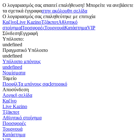
Ο λογαριασμός σας απαιτεί επαλήθευση! Μπορείτε να ανεβάσετε
τα σχετικά έγγραφα
στην ακόλουθη σελίδα
Ο λογαριασμός σας επαληθεύτηκε με επιτυχία
Καζίνο
Live Kazino
Τζάκποτ
Αθλητικό
στοίχημα
Προσφορές
Τουρνουά
Κατάστημα
VIP
Σύνδεση
Εγγραφή
Υπόλοιπο:
undefined
Πραγματικό Υπόλοιπο
undefined
Υπόλοιπο μπόνους
undefined
Νομίσματα
Ταμείο
Προφίλ
Τα μπόνους σας
Ιστορικό
Αποσύνδεση
Αρχική σελίδα
Καζίνο
Live Kazino
Τζάκποτ
Αθλητικό στοίχημα
Προσφορές
Τουρνουά
Κατάστημα