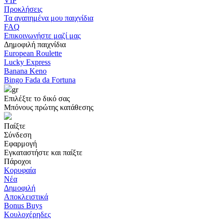
VIP
Προκλήσεις
Τα αγαπημένα μου παιχνίδια
FAQ
Επικοινωνήστε μαζί μας
Δημοφιλή παιχνίδια
European Roulette
Lucky Express
Banana Keno
Bingo Fada da Fortuna
gr
Επιλέξτε το δικό σας
Μπόνους πρώτης κατάθεσης
Παίξτε
Σύνδεση
Εφαρμογή
Εγκαταστήστε και παίξτε
Πάροχοι
Κορυφαία
Νέα
Δημοφιλή
Αποκλειστικά
Bonus Buys
Κουλοχέρηδες