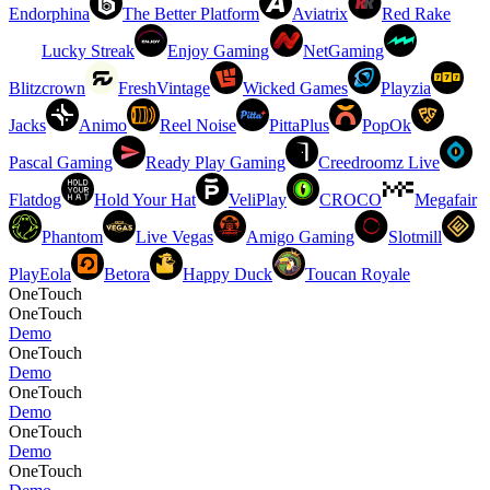
Endorphina
The Better Platform
Aviatrix
Red Rake
Lucky Streak
Enjoy Gaming
NetGaming
Blitzcrown
FreshVintage
Wicked Games
Playzia
Jacks
Animo
Reel Noise
PittaPlus
PopOk
Pascal Gaming
Ready Play Gaming
Creedroomz Live
Flatdog
Hold Your Hat
VeliPlay
CROCO
Megafair
Phantom
Live Vegas
Amigo Gaming
Slotmill
PlayEola
Betora
Happy Duck
Toucan Royale
OneTouch
OneTouch
Demo
OneTouch
Demo
OneTouch
Demo
OneTouch
Demo
OneTouch