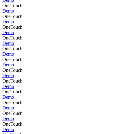
Demo
OneTouch
Demo
OneTouch
Demo
OneTouch
Demo
OneTouch
Demo
OneTouch
Demo
OneTouch
Demo
OneTouch
Demo
OneTouch
Demo
OneTouch
Demo
OneTouch
Demo
OneTouch
Demo
OneTouch
Demo