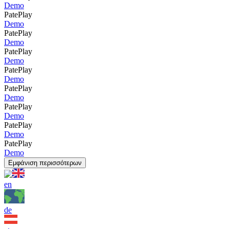
Demo
PatePlay
Demo
PatePlay
Demo
PatePlay
Demo
PatePlay
Demo
PatePlay
Demo
PatePlay
Demo
PatePlay
Demo
PatePlay
Demo
Εμφάνιση περισσότερων
en
de