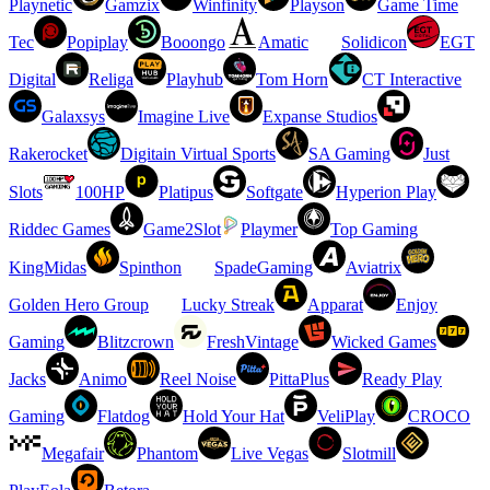
Playnetic
Gamzix
Winfinity
Playson
Game Time
Tec
Popiplay
Booongo
Amatic
Solidicon
EGT
Digital
Religa
Playhub
Tom Horn
CT Interactive
Galaxsys
Imagine Live
Expanse Studios
Rakerocket
Digitain Virtual Sports
SA Gaming
Just
Slots
100HP
Platipus
Softgate
Hyperion Play
Riddec Games
Game2Slot
Playmer
Top Gaming
KingMidas
Spinthon
SpadeGaming
Aviatrix
Golden Hero Group
Lucky Streak
Apparat
Enjoy
Gaming
Blitzcrown
FreshVintage
Wicked Games
Jacks
Animo
Reel Noise
PittaPlus
Ready Play
Gaming
Flatdog
Hold Your Hat
VeliPlay
CROCO
Megafair
Phantom
Live Vegas
Slotmill