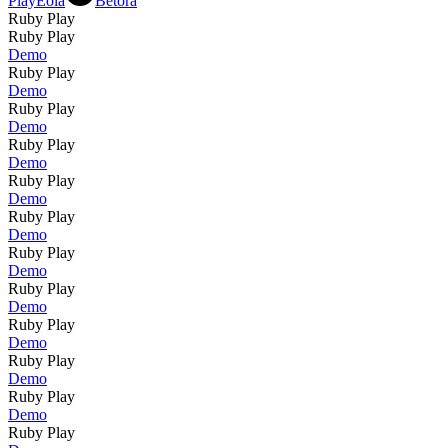
PlayEola
Betora
Ruby Play
Ruby Play
Demo
Ruby Play
Demo
Ruby Play
Demo
Ruby Play
Demo
Ruby Play
Demo
Ruby Play
Demo
Ruby Play
Demo
Ruby Play
Demo
Ruby Play
Demo
Ruby Play
Demo
Ruby Play
Demo
Ruby Play