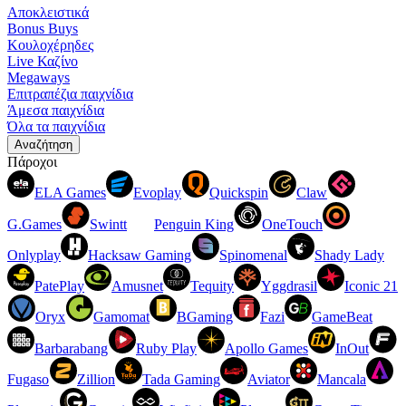
Αποκλειστικά
Bonus Buys
Κουλοχέρηδες
Live Καζίνο
Megaways
Επιτραπέζια παιχνίδια
Άμεσα παιχνίδια
Όλα τα παιχνίδια
Αναζήτηση
Πάροχοι
ELA Games
Evoplay
Quickspin
Claw
G.Games
Swintt
Penguin King
OneTouch
Onlyplay
Hacksaw Gaming
Spinomenal
Shady Lady
PatePlay
Amusnet
Tequity
Yggdrasil
Iconic 21
Oryx
Gamomat
BGaming
Fazi
GameBeat
Barbarabang
Ruby Play
Apollo Games
InOut
Fugaso
Zillion
Tada Gaming
Aviator
Mancala