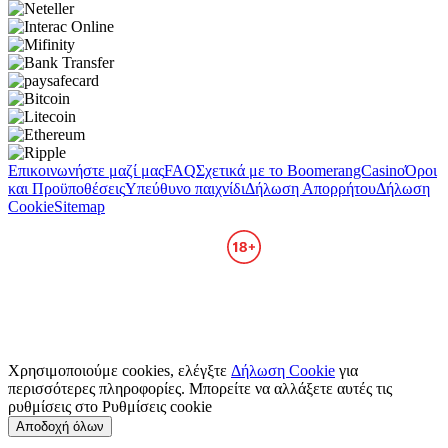
Επικοινωνήστε μαζί μας
FAQ
Σχετικά με το BoomerangCasino
Όροι
και Προϋποθέσεις
Υπεύθυνο παιχνίδι
Δήλωση Απορρήτου
Δήλωση
Cookie
Sitemap
Gambling can be addictive. Play responsibly. BoomerangCasino.com only
accepts customers over 18 years of age.
2026 © BoomerangCasino.com All rights reserved.
Χρησιμοποιούμε cookies, ελέγξτε
Δήλωση Cookie
για
περισσότερες πληροφορίες. Μπορείτε να αλλάξετε αυτές τις
ρυθμίσεις στο
Ρυθμίσεις cookie
Αποδοχή όλων