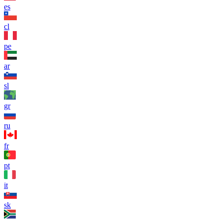
es
cl
pe
ar
sl
gr
ru
fr
pt
it
sk