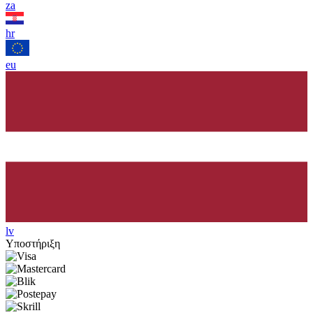
za
hr
eu
lv
Υποστήριξη