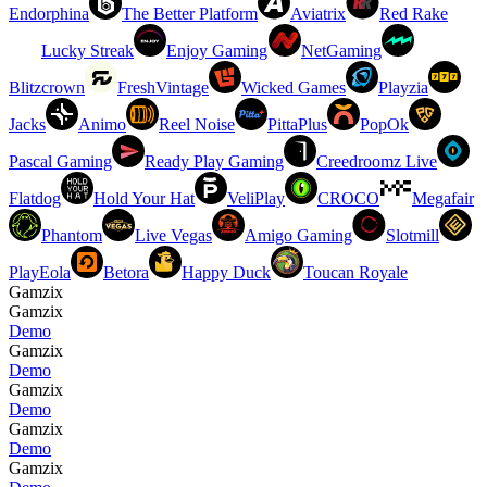
Endorphina
The Better Platform
Aviatrix
Red Rake
Lucky Streak
Enjoy Gaming
NetGaming
Blitzcrown
FreshVintage
Wicked Games
Playzia
Jacks
Animo
Reel Noise
PittaPlus
PopOk
Pascal Gaming
Ready Play Gaming
Creedroomz Live
Flatdog
Hold Your Hat
VeliPlay
CROCO
Megafair
Phantom
Live Vegas
Amigo Gaming
Slotmill
PlayEola
Betora
Happy Duck
Toucan Royale
Gamzix
Gamzix
Demo
Gamzix
Demo
Gamzix
Demo
Gamzix
Demo
Gamzix