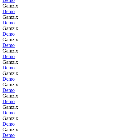
Demo
Gamzix
Demo
Gamzix
Demo
Gamzix
Demo
Gamzix
Demo
Gamzix
Demo
Gamzix
Demo
Gamzix
Demo
Gamzix
Demo
Gamzix
Demo
Gamzix
Demo
Gamzix
Demo
Gamzix
Demo