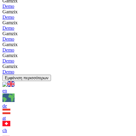
Gamzix
Demo
Gamzix
Demo
Gamzix
Demo
Gamzix
Demo
Gamzix
Demo
Gamzix
Demo
Gamzix
Demo
Εμφάνιση περισσότερων
en
de
at
ch