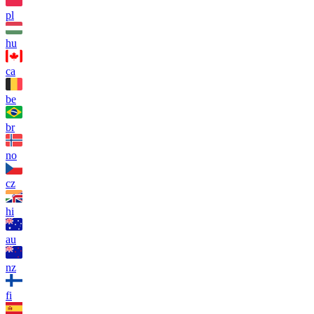
pl
hu
ca
be
br
no
cz
hi
au
nz
fi