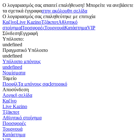
Ο λογαριασμός σας απαιτεί επαλήθευση! Μπορείτε να ανεβάσετε
τα σχετικά έγγραφα
στην ακόλουθη σελίδα
Ο λογαριασμός σας επαληθεύτηκε με επιτυχία
Καζίνο
Live Kazino
Τζάκποτ
Αθλητικό
στοίχημα
Προσφορές
Τουρνουά
Κατάστημα
VIP
Σύνδεση
Εγγραφή
Υπόλοιπο:
undefined
Πραγματικό Υπόλοιπο
undefined
Υπόλοιπο μπόνους
undefined
Νομίσματα
Ταμείο
Προφίλ
Τα μπόνους σας
Ιστορικό
Αποσύνδεση
Αρχική σελίδα
Καζίνο
Live Kazino
Τζάκποτ
Αθλητικό στοίχημα
Προσφορές
Τουρνουά
Κατάστημα