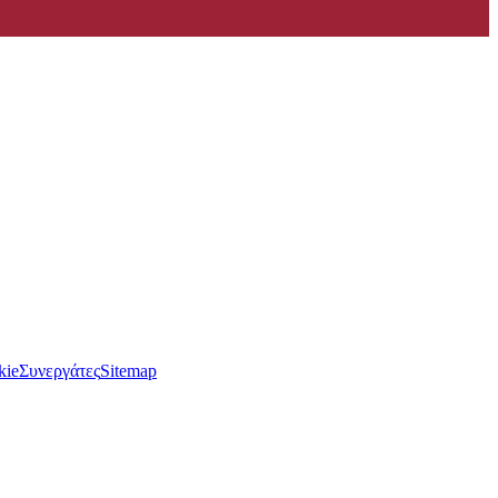
kie
Συνεργάτες
Sitemap
 18 years of age.