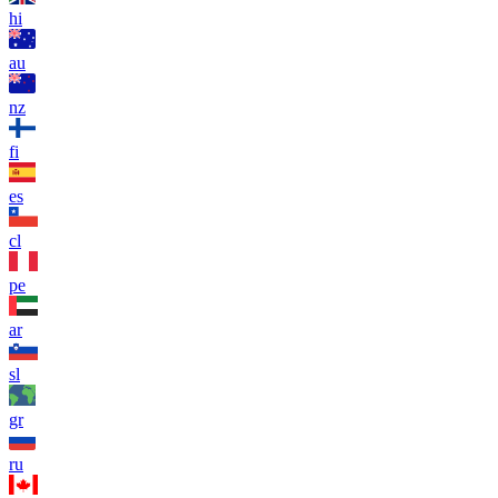
hi
au
nz
fi
es
cl
pe
ar
sl
gr
ru