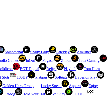
Spinomenal
Shady Lady
PatePlay
Amusnet
ollo Games
InOut
Fugaso
Zillion
Tada Gaming
olidicon
EGT Digital
Religa
Playhub
Tom Horn
t Slots
100HP
Platipus
Softgate
Hyperion Play
Golden Hero Group
Lucky Streak
Apparat
Enjoy
Flatdog
Hold Your Hat
VeliPlay
CROCO