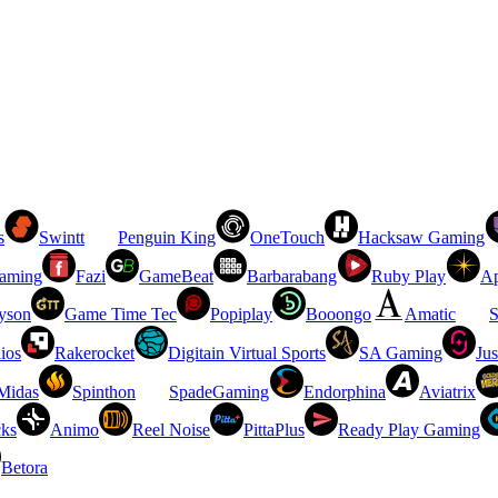
s
Swintt
Penguin King
OneTouch
Hacksaw Gaming
aming
Fazi
GameBeat
Barbarabang
Ruby Play
Ap
yson
Game Time Tec
Popiplay
Booongo
Amatic
S
ios
Rakerocket
Digitain Virtual Sports
SA Gaming
Jus
Midas
Spinthon
SpadeGaming
Endorphina
Aviatrix
cks
Animo
Reel Noise
PittaPlus
Ready Play Gaming
Betora