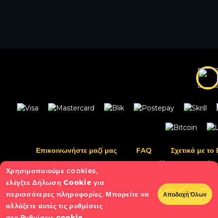
Επικοινωνήστε μαζί μας
FAQ
Σχετικά με τ
Δήλωση Απορρήτο
Χρησιμοποιούμε cookies,
ελέγξτε
Δήλωση Cookie
για
περισσότερες πληροφορίες. Μπορείτε να
Αποδοχή Όλων
αλλάξετε αυτές τις ρυθμίσεις
Gambling can be addictive. Play responsibly.
στο
Ρυθμίσεις cookie